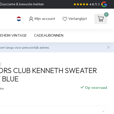
Duurzame & bewuste merken
4.6
/5.0
0
Mijn account
Verlanglijst
EHEIM VINTAGE
CADEAUBONNEN
om langs voor persoonlijk advies.
ORS CLUB KENNETH SWEATER
 BLUE
Op voorraad
 btw