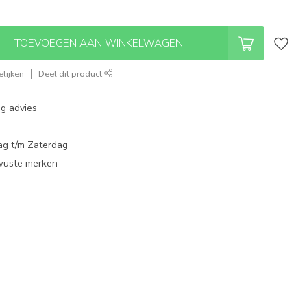
TOEVOEGEN AAN WINKELWAGEN
lijken
Deel dit product
ng advies
ag t/m Zaterdag
wuste merken