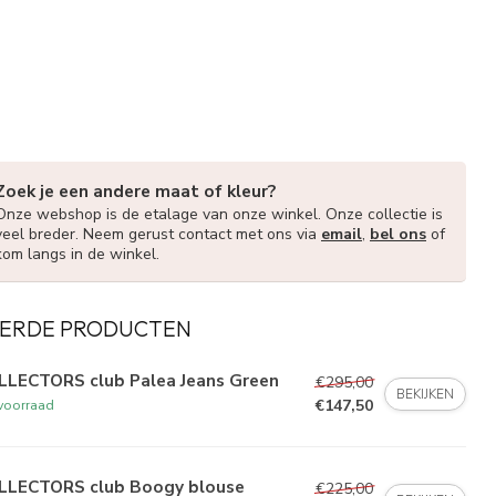
Zoek je een andere maat of kleur?
Onze webshop is de etalage van onze winkel. Onze collectie is
veel breder. Neem gerust contact met ons via
email
,
bel ons
of
kom langs in de winkel.
ERDE PRODUCTEN
LLECTORS club Palea Jeans Green
€295,00
BEKIJKEN
€147,50
voorraad
LLECTORS club Boogy blouse
€225,00