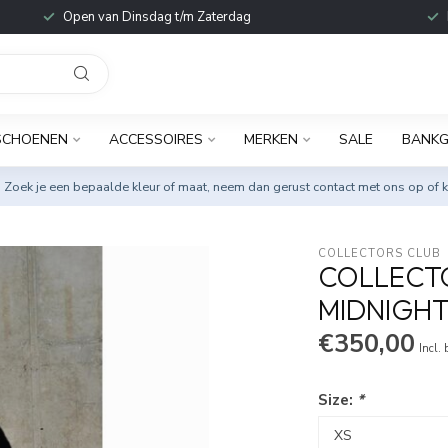
Open van Dinsdag t/m Zaterdag
SCHOENEN
ACCESSOIRES
MERKEN
SALE
BANKG
. Zoek je een bepaalde kleur of maat, neem dan gerust
contact met ons op
of k
COLLECTORS CLUB
COLLECT
MIDNIGHT
€350,00
Incl.
Size:
*