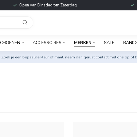
Open van Dinsdag t/m Zaterdag
SCHOENEN
ACCESSOIRES
MERKEN
SALE
BANKG
. Zoek je een bepaalde kleur of maat, neem dan gerust
contact met ons op
of k