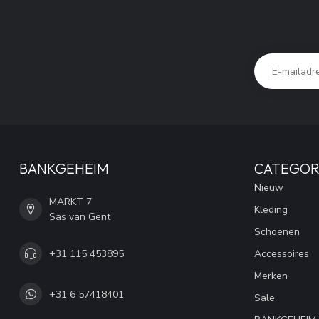
BANKGEHEIM
CATEGOR
Nieuw
MARKT 7
Kleding
Sas van Gent
Schoenen
+31 115 453895
Accessoires
Merken
+31 6 57418401
Sale