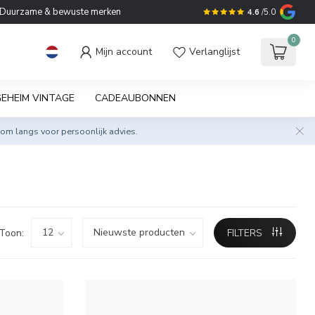
Duurzame & bewuste merken
4.6
/5.0
0
Mijn account
Verlanglijst
EHEIM VINTAGE
CADEAUBONNEN
om langs voor persoonlijk advies.
Toon:
FILTERS