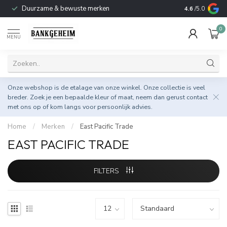
Duurzame & bewuste merken
4.6
/5.0
0
MENU
Onze webshop is de etalage van onze winkel. Onze collectie is veel
breder. Zoek je een bepaalde kleur of maat, neem dan gerust
contact
met ons op
of kom langs voor persoonlijk advies.
Home
/
Merken
/
East Pacific Trade
EAST PACIFIC TRADE
FILTERS