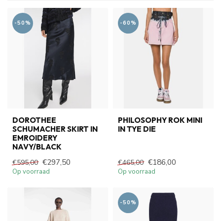
-50%
-60%
DOROTHEE
PHILOSOPHY ROK MINI
SCHUMACHER SKIRT IN
IN TYE DIE
EMROIDERY
NAVY/BLACK
€297,50
€186,00
€595,00
€465,00
Op voorraad
Op voorraad
-50%