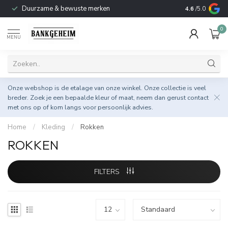
Duurzame & bewuste merken
4.6
/5.0
0
MENU
Onze webshop is de etalage van onze winkel. Onze collectie is veel
breder. Zoek je een bepaalde kleur of maat, neem dan gerust
contact
met ons op
of kom langs voor persoonlijk advies.
Home
/
Kleding
/
Rokken
ROKKEN
FILTERS