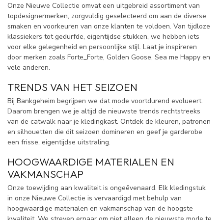
Onze Nieuwe Collectie omvat een uitgebreid assortiment van
topdesignermerken, zorgvuldig geselecteerd om aan de diverse
smaken en voorkeuren van onze klanten te voldoen. Van tijdloze
klassiekers tot gedurfde, eigentijdse stukken, we hebben iets
voor elke gelegenheid en persoonlijke stijl. Laat je inspireren
door merken zoals Forte_Forte, Golden Goose, Sea me Happy en
vele anderen.
TRENDS VAN HET SEIZOEN
Bij Bankgeheim begrijpen we dat mode voortdurend evolueert.
Daarom brengen we je altijd de nieuwste trends rechtstreeks
van de catwalk naar je kledingkast. Ontdek de kleuren, patronen
en silhouetten die dit seizoen domineren en geef je garderobe
een frisse, eigentijdse uitstraling.
HOOGWAARDIGE MATERIALEN EN
VAKMANSCHAP
Onze toewijding aan kwaliteit is ongeëvenaard. Elk kledingstuk
in onze Nieuwe Collectie is vervaardigd met behulp van
hoogwaardige materialen en vakmanschap van de hoogste
kwaliteit. We streven ernaar om niet alleen de nieuwste mode te