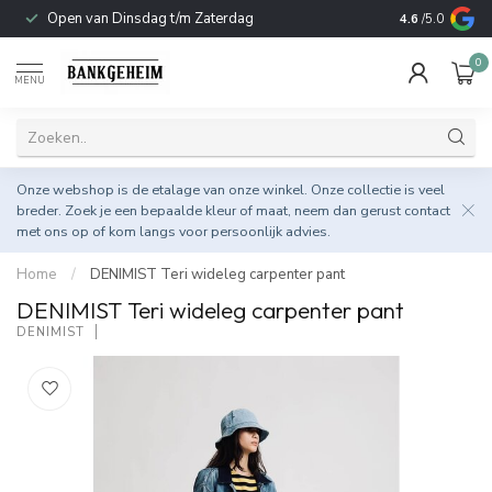
Open van Dinsdag t/m Zaterdag
Duurzame & 
4.6
/5.0
0
MENU
Onze webshop is de etalage van onze winkel. Onze collectie is veel
breder. Zoek je een bepaalde kleur of maat, neem dan gerust
contact
met ons op
of kom langs voor persoonlijk advies.
Home
/
DENIMIST Teri wideleg carpenter pant
DENIMIST Teri wideleg carpenter pant
DENIMIST