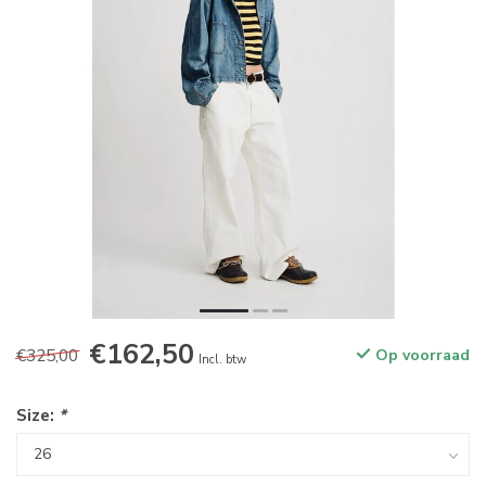
€162,50
€325,00
Op voorraad
Incl. btw
Size:
*