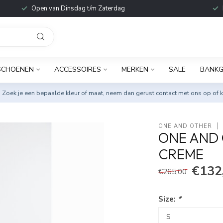
Open van Dinsdag t/m Zaterdag
SCHOENEN
ACCESSOIRES
MERKEN
SALE
BANKG
. Zoek je een bepaalde kleur of maat, neem dan gerust
contact met ons op
of k
ONE AND OTHER
ONE AND 
CREME
€132
€265,00
Size:
*