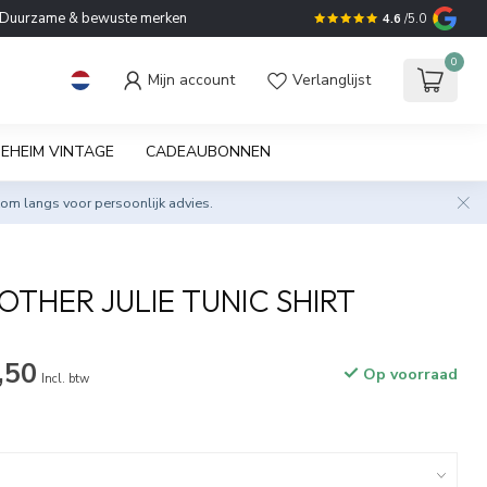
Duurzame & bewuste merken
4.6
/5.0
0
Mijn account
Verlanglijst
EHEIM VINTAGE
CADEAUBONNEN
om langs voor persoonlijk advies.
OTHER JULIE TUNIC SHIRT
,50
Op voorraad
Incl. btw