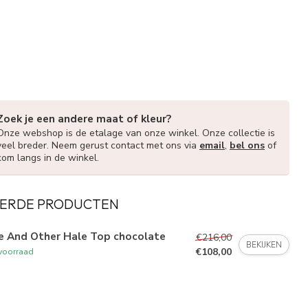
Zoek je een andere maat of kleur?
Onze webshop is de etalage van onze winkel. Onze collectie is
veel breder. Neem gerust contact met ons via
email
,
bel ons
of
kom langs in de winkel.
ERDE PRODUCTEN
e And Other Hale Top chocolate
€216,00
BEKIJKEN
€108,00
voorraad