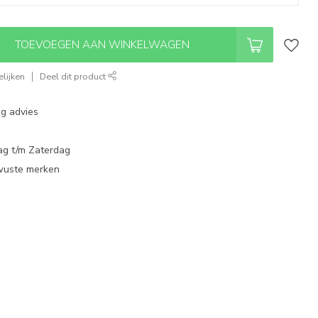
TOEVOEGEN AAN WINKELWAGEN
lijken
Deel dit product
ng advies
ag t/m Zaterdag
wuste merken