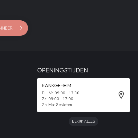
NNEER
OPENINGSTIJDEN
BANKGEHEIM
Di - Vr: 09:00 - 17:30
Za: 09:00 - 17:00
Zo-Ma: Gesloten
BEKIJK ALLES