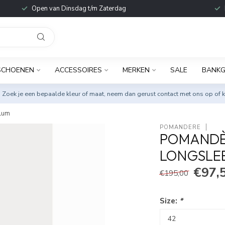
Open van Dinsdag t/m Zaterdag
SCHOENEN
ACCESSOIRES
MERKEN
SALE
BANKG
. Zoek je een bepaalde kleur of maat, neem dan gerust
contact met ons op
of k
plum
POMANDÈRE
POMANDÈ
LONGSLEE
€97,
€195,00
Size:
*