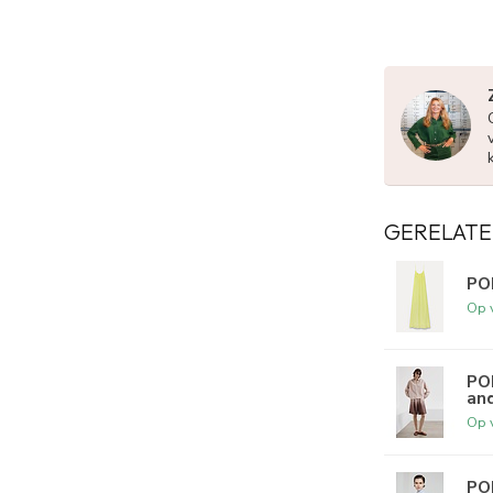
GERELATE
PO
Op 
PO
and
Op 
POM