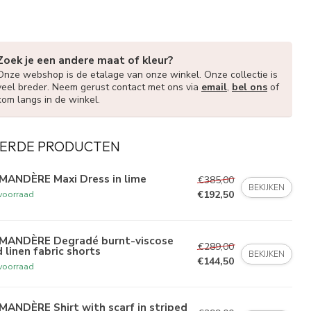
Zoek je een andere maat of kleur?
Onze webshop is de etalage van onze winkel. Onze collectie is
veel breder. Neem gerust contact met ons via
email
,
bel ons
of
kom langs in de winkel.
ERDE PRODUCTEN
MANDÈRE Maxi Dress in lime
€385,00
BEKIJKEN
€192,50
voorraad
MANDÈRE Degradé burnt-viscose
€289,00
 linen fabric shorts
BEKIJKEN
€144,50
voorraad
ANDÈRE Shirt with scarf in striped