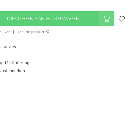
TOEVOEGEN AAN WINKELWAGEN
lijken
Deel dit product
ng advies
ag t/m Zaterdag
wuste merken