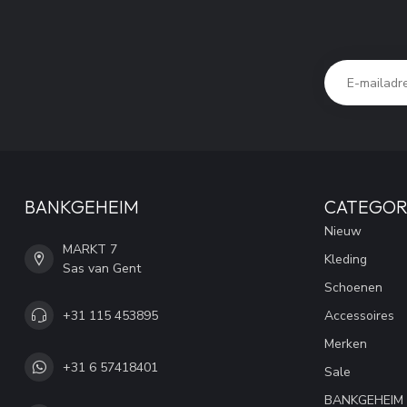
BANKGEHEIM
CATEGOR
Nieuw
MARKT 7
Kleding
Sas van Gent
Schoenen
+31 115 453895
Accessoires
Merken
+31 6 57418401
Sale
BANKGEHEIM