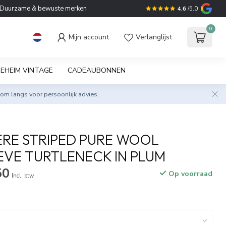
Duurzame & bewuste merken
4.6
/5.0
0
Mijn account
Verlanglijst
EHEIM VINTAGE
CADEAUBONNEN
om langs voor persoonlijk advies.
RE STRIPED PURE WOOL
VE TURTLENECK IN PLUM
50
Op voorraad
Incl. btw