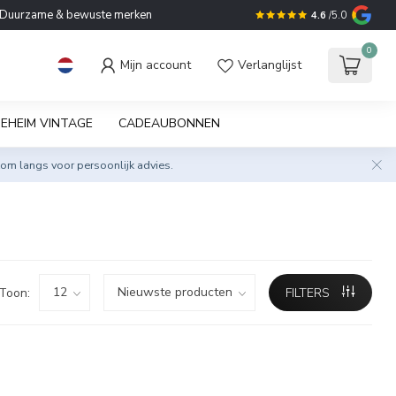
Duurzame & bewuste merken
4.6
/5.0
0
Mijn account
Verlanglijst
EHEIM VINTAGE
CADEAUBONNEN
om langs voor persoonlijk advies.
Toon:
FILTERS