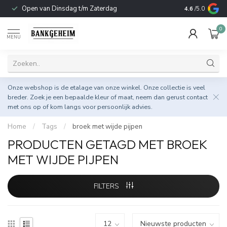
Open van Dinsdag t/m Zaterdag
Duurzame & 
4.6
/5.0
0
MENU
Onze webshop is de etalage van onze winkel. Onze collectie is veel
breder. Zoek je een bepaalde kleur of maat, neem dan gerust
contact
met ons op
of kom langs voor persoonlijk advies.
Home
/
Tags
/
broek met wijde pijpen
PRODUCTEN GETAGD MET BROEK
MET WIJDE PIJPEN
FILTERS