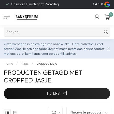
Open van Dinsdag t/m Zaterdag
Duurzame & 
4.6
/5.0
0
MENU
Onze webshop is de etalage van onze winkel. Onze collectie is veel
breder. Zoek je een bepaalde kleur of maat, neem dan gerust
contact
met ons op
of kom langs voor persoonlijk advies.
Home
/
Tags
/
cropped jasje
PRODUCTEN GETAGD MET
CROPPED JASJE
FILTERS