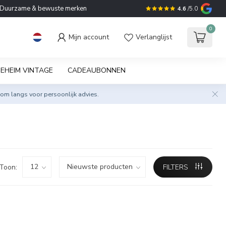
Duurzame & bewuste merken
4.6
/5.0
0
Mijn account
Verlanglijst
EHEIM VINTAGE
CADEAUBONNEN
om langs voor persoonlijk advies.
Toon:
FILTERS