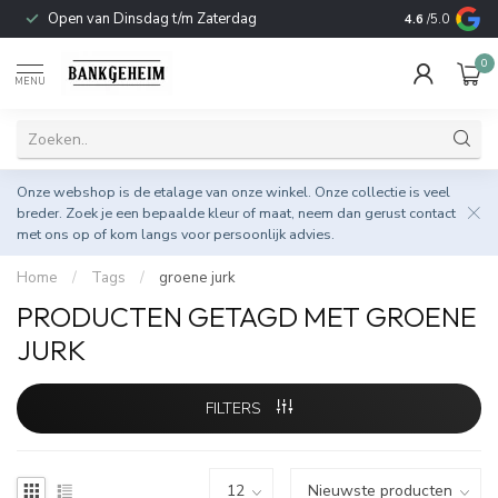
Open van Dinsdag t/m Zaterdag
Duurzame & 
4.6
/5.0
0
MENU
Onze webshop is de etalage van onze winkel. Onze collectie is veel
breder. Zoek je een bepaalde kleur of maat, neem dan gerust
contact
met ons op
of kom langs voor persoonlijk advies.
Home
/
Tags
/
groene jurk
PRODUCTEN GETAGD MET GROENE
JURK
FILTERS