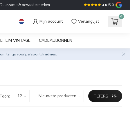
Duurzame & bewuste merken
4.6
/5.0
0
Mijn account
Verlanglijst
EHEIM VINTAGE
CADEAUBONNEN
om langs voor persoonlijk advies.
Toon:
FILTERS