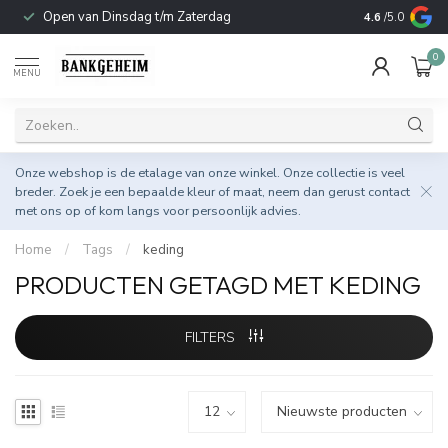
Open van Dinsdag t/m Zaterdag
Duurzame & 
4.6
/5.0
0
MENU
Onze webshop is de etalage van onze winkel. Onze collectie is veel
breder. Zoek je een bepaalde kleur of maat, neem dan gerust
contact
met ons op
of kom langs voor persoonlijk advies.
Home
/
Tags
/
keding
PRODUCTEN GETAGD MET KEDING
FILTERS