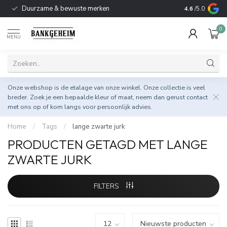
Duurzame & bewuste merken
4.6
/5.0
0
MENU
Onze webshop is de etalage van onze winkel. Onze collectie is veel
breder. Zoek je een bepaalde kleur of maat, neem dan gerust
contact
met ons op
of kom langs voor persoonlijk advies.
Home
/
Tags
/
lange zwarte jurk
PRODUCTEN GETAGD MET LANGE
ZWARTE JURK
FILTERS