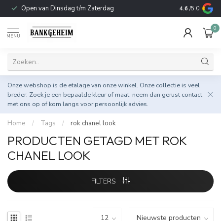
Open van Dinsdag t/m Zaterdag
Duurzame & 
4.6
/5.0
0
MENU
Onze webshop is de etalage van onze winkel. Onze collectie is veel
breder. Zoek je een bepaalde kleur of maat, neem dan gerust
contact
met ons op
of kom langs voor persoonlijk advies.
Home
/
Tags
/
rok chanel look
PRODUCTEN GETAGD MET ROK
CHANEL LOOK
FILTERS