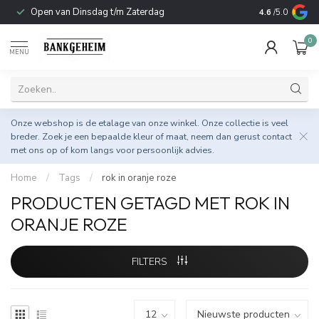
Open van Dinsdag t/m Zaterdag
Duurzame & 
4.6
/5.0
0
MENU
Onze webshop is de etalage van onze winkel. Onze collectie is veel
breder. Zoek je een bepaalde kleur of maat, neem dan gerust
contact
met ons op
of kom langs voor persoonlijk advies.
Home
/
Tags
/
rok in oranje roze
PRODUCTEN GETAGD MET ROK IN
ORANJE ROZE
FILTERS