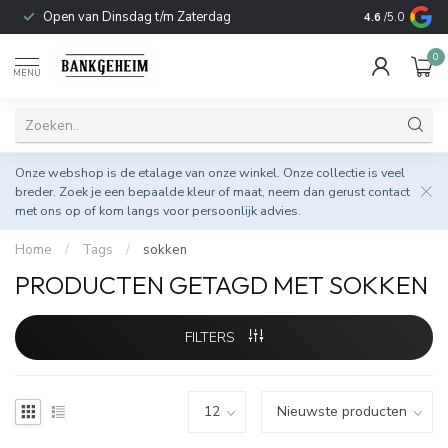
Open van Dinsdag t/m Zaterdag
Duurzame & 
4.6
/5.0
0
MENU
Onze webshop is de etalage van onze winkel. Onze collectie is veel
breder. Zoek je een bepaalde kleur of maat, neem dan gerust
contact
met ons op
of kom langs voor persoonlijk advies.
Home
/
Tags
/
sokken
PRODUCTEN GETAGD MET SOKKEN
FILTERS