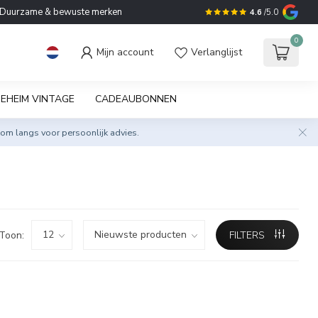
Duurzame & bewuste merken
4.6
/5.0
0
Mijn account
Verlanglijst
EHEIM VINTAGE
CADEAUBONNEN
om langs voor persoonlijk advies.
Toon:
FILTERS