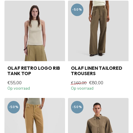
-50%
OLAF RETRO LOGO RIB
OLAF LINEN TAILORED
TANK TOP
TROUSERS
€55,00
€80,00
€160,00
Op voorraad
Op voorraad
-50%
-50%