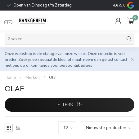
Open van Dinsdag t/m Zaterdag
Duurzame & 
4.6
/5.0
0
MENU
Onze webshop is de etalage van onze winkel. Onze collectie is veel
breder. Zoek je een bepaalde kleur of maat, neem dan gerust
contact
met ons op
of kom langs voor persoonlijk advies.
Home
/
Merken
/
Olaf
OLAF
FILTERS