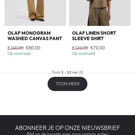
OLAF MONOGRAM
OLAF LINEN SHORT
WASHED CANVAS PANT
SLEEVE SHIRT
€80,00
€70,00
€160,00
€140,00
Op voorraad
Op voorraad
Toon
1
-
12
van 22
TOON MEER
ABONNEER JE OP ONZE NIEUWSBRIEF
Blijf op de hoogte over onze laatste acties