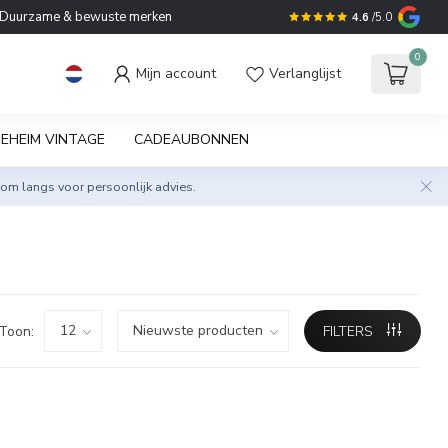
Duurzame & bewuste merken
4.6
/5.0
0
Mijn account
Verlanglijst
EHEIM VINTAGE
CADEAUBONNEN
om langs voor persoonlijk advies.
Toon:
FILTERS