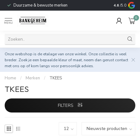
Duurzame & bewuste merken
4.6
/5.0
0
MENU
Onze webshop is de etalage van onze winkel. Onze collectie is veel
breder. Zoek je een bepaalde kleur of maat, neem dan gerust
contact
met ons op
of kom langs voor persoonlijk advies.
Home
/
Merken
/
TKEES
TKEES
FILTERS