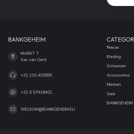
BANKGEHEIM
CATEGOR
Nieuw
MARKT 7
Kleding
Sas van Gent
Schoenen
+31 115 453895
Accessoires
Merken
+31 6 57418401
Sale
BANKGEHEIM
WELKOM@BANKGEHEIM.EU