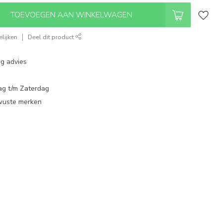
TOEVOEGEN AAN WINKELWAGEN
lijken
Deel dit product
ng advies
ag t/m Zaterdag
wuste merken