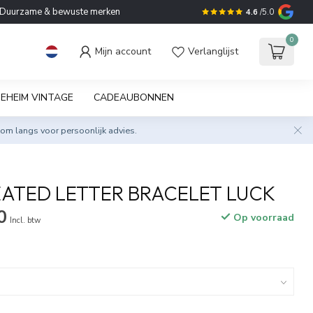
Duurzame & bewuste merken
4.6
/5.0
0
Mijn account
Verlanglijst
EHEIM VINTAGE
CADEAUBONNEN
om langs voor persoonlijk advies.
ATED LETTER BRACELET LUCK
0
Op voorraad
Incl. btw