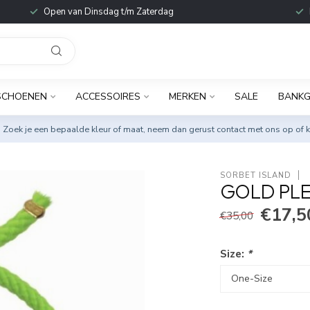
Open van Dinsdag t/m Zaterdag
SCHOENEN
ACCESSOIRES
MERKEN
SALE
BANKG
. Zoek je een bepaalde kleur of maat, neem dan gerust
contact met ons op
of k
SORBET ISLAND
GOLD PLE
€17,5
€35,00
Size:
*