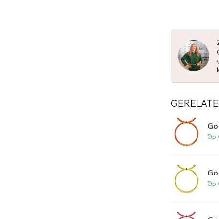
GERELATE
Gol
Op 
Gol
Op 