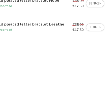
d pleated letter bracelet Hope
€35,00
BEKIJKEN
€17,50
voorraad
d pleated letter bracelet Breathe
€35,00
BEKIJKEN
€17,50
voorraad