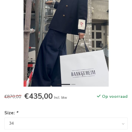
€435,00
€870,00
Op voorraad
Incl. btw
Size:
*