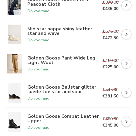
€870,00
Peacoat Cloth
€435,00
Op voorraad
Mid star nappa shiny leather
€675,00
star and wave
€472,50
Op voorraad
Golden Goose Pant Wide Leg
€450,00
Light Wool
€225,00
Op voorraad
Golden Goose Ballstar glitter
€545,00
suede toe star and spur
€381,50
Op voorraad
Golden Goose Combat Leather
€690,00
Upper
€345,00
Op voorraad