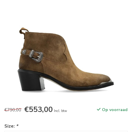
€553,00
€790,00
Op voorraad
Incl. btw
Size:
*