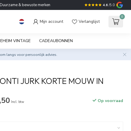
Duurzame & bewuste merken
4.6
/5.0
0
Mijn account
Verlanglijst
EHEIM VINTAGE
CADEAUBONNEN
om langs voor persoonlijk advies.
CONTI JURK KORTE MOUW IN
,50
Op voorraad
Incl. btw