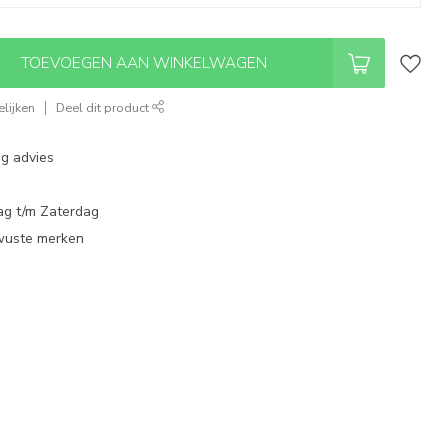
TOEVOEGEN AAN WINKELWAGEN
lijken
Deel dit product
ng advies
ag t/m Zaterdag
wuste merken