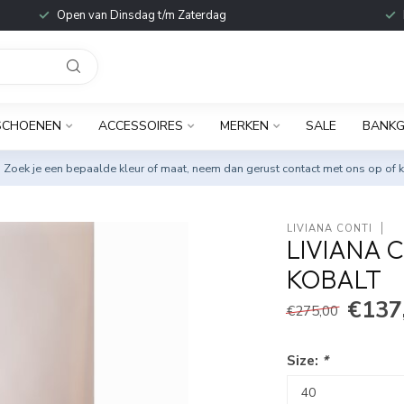
Open van Dinsdag t/m Zaterdag
SCHOENEN
ACCESSOIRES
MERKEN
SALE
BANKG
. Zoek je een bepaalde kleur of maat, neem dan gerust
contact met ons op
of k
LIVIANA CONTI
LIVIANA 
KOBALT
€137
€275,00
Size:
*