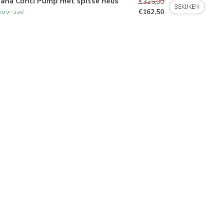
iana Conti Pump met spitse neus
€325,00
BEKIJKEN
€162,50
voorraad