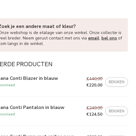
Zoek je een andere maat of kleur?
Onze webshop is de etalage van onze winkel. Onze collectie is
veel breder. Neem gerust contact met ons via
email
,
bel ons
of
kom langs in de winkel.
ERDE PRODUCTEN
iana Conti Blazer in blauw
€440,00
BEKIJKEN
€220,00
voorraad
iana Conti Pantalon in blauw
€249,00
BEKIJKEN
€124,50
voorraad