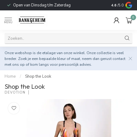
Open van Dinsdag t/m Zaterdag
Duurzame & 
4.6
/5.0
0
MENU
Onze webshop is de etalage van onze winkel. Onze collectie is veel
breder. Zoek je een bepaalde kleur of maat, neem dan gerust
contact
met ons op
of kom langs voor persoonlijk advies.
Home
/
Shop the Look
Shop the Look
DEVOTION