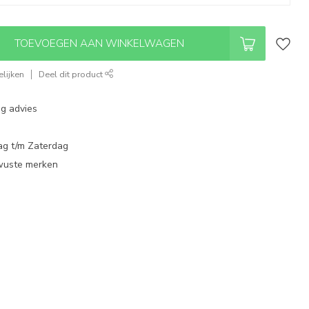
TOEVOEGEN AAN WINKELWAGEN
lijken
Deel dit product
ng advies
ag t/m Zaterdag
wuste merken