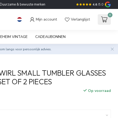
Duurzame & bewuste merken
4.6
/5.0
0
Mijn account
Verlanglijst
EHEIM VINTAGE
CADEAUBONNEN
om langs voor persoonlijk advies.
WIRL SMALL TUMBLER GLASSES
SET OF 2 PIECES
Op voorraad
w