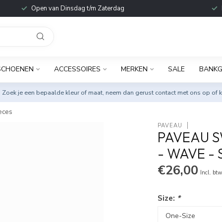
Open van Dinsdag t/m Zaterdag
SCHOENEN
ACCESSOIRES
MERKEN
SALE
BANKG
. Zoek je een bepaalde kleur of maat, neem dan gerust
contact met ons op
of k
eces
PAVEAU
PAVEAU S
- WAVE - 
€26,00
Incl. bt
Size:
*