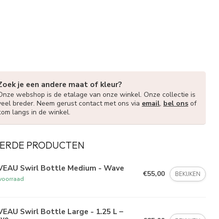
Zoek je een andere maat of kleur?
Onze webshop is de etalage van onze winkel. Onze collectie is
veel breder. Neem gerust contact met ons via
email
,
bel ons
of
kom langs in de winkel.
ERDE PRODUCTEN
VEAU Swirl Bottle Medium - Wave
€55,00
BEKIJKEN
voorraad
EAU Swirl Bottle Large - 1.25 L –
ve