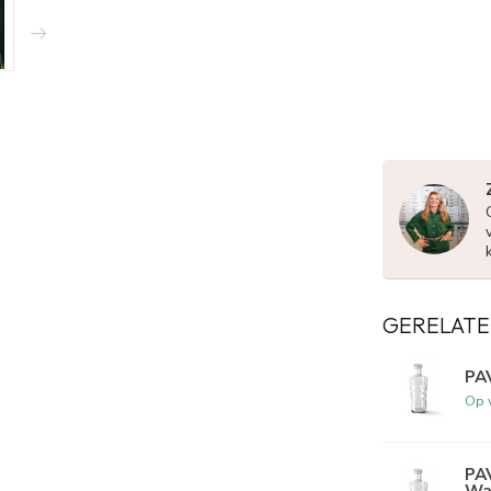
GERELATE
PA
Op 
PAV
Wa