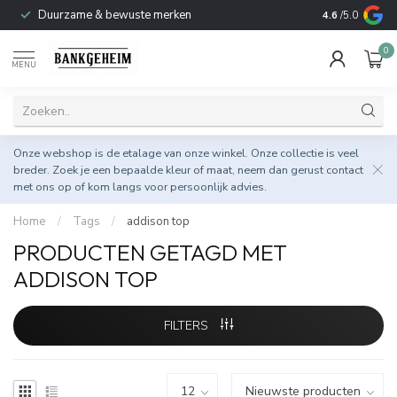
Duurzame & bewuste merken
4.6
/5.0
0
MENU
Onze webshop is de etalage van onze winkel. Onze collectie is veel
breder. Zoek je een bepaalde kleur of maat, neem dan gerust
contact
met ons op
of kom langs voor persoonlijk advies.
Home
/
Tags
/
addison top
PRODUCTEN GETAGD MET
ADDISON TOP
FILTERS