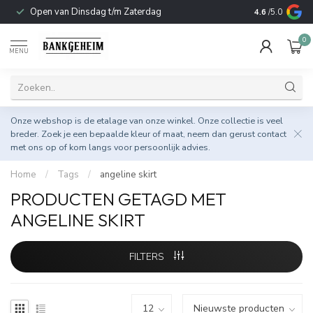
Open van Dinsdag t/m Zaterdag
Duurzame & 
4.6
/5.0
0
MENU
Onze webshop is de etalage van onze winkel. Onze collectie is veel
breder. Zoek je een bepaalde kleur of maat, neem dan gerust
contact
met ons op
of kom langs voor persoonlijk advies.
Home
/
Tags
/
angeline skirt
PRODUCTEN GETAGD MET
ANGELINE SKIRT
FILTERS