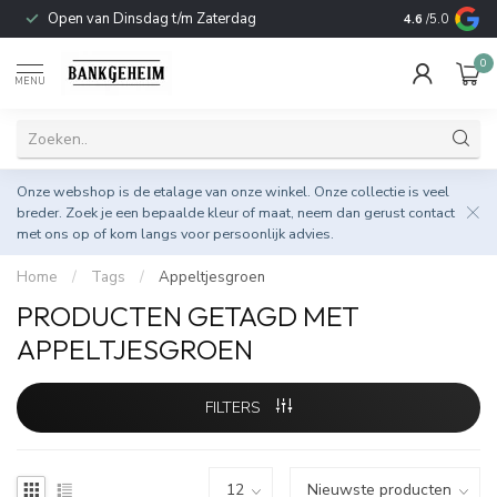
Open van Dinsdag t/m Zaterdag
Duurzame & 
4.6
/5.0
0
MENU
Onze webshop is de etalage van onze winkel. Onze collectie is veel
breder. Zoek je een bepaalde kleur of maat, neem dan gerust
contact
met ons op
of kom langs voor persoonlijk advies.
Home
/
Tags
/
Appeltjesgroen
PRODUCTEN GETAGD MET
APPELTJESGROEN
FILTERS