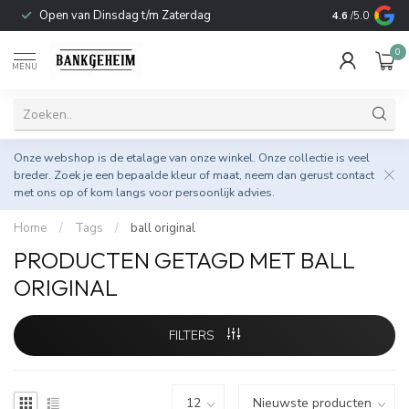
Open van Dinsdag t/m Zaterdag
Duurzame & 
4.6
/5.0
0
MENU
Onze webshop is de etalage van onze winkel. Onze collectie is veel
breder. Zoek je een bepaalde kleur of maat, neem dan gerust
contact
met ons op
of kom langs voor persoonlijk advies.
Home
/
Tags
/
ball original
PRODUCTEN GETAGD MET BALL
ORIGINAL
FILTERS