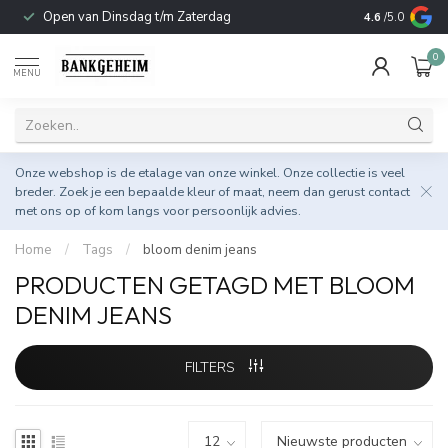
Open van Dinsdag t/m Zaterdag
Duurzame & 
4.6
/5.0
0
MENU
Onze webshop is de etalage van onze winkel. Onze collectie is veel
breder. Zoek je een bepaalde kleur of maat, neem dan gerust
contact
met ons op
of kom langs voor persoonlijk advies.
Home
/
Tags
/
bloom denim jeans
PRODUCTEN GETAGD MET BLOOM
DENIM JEANS
FILTERS