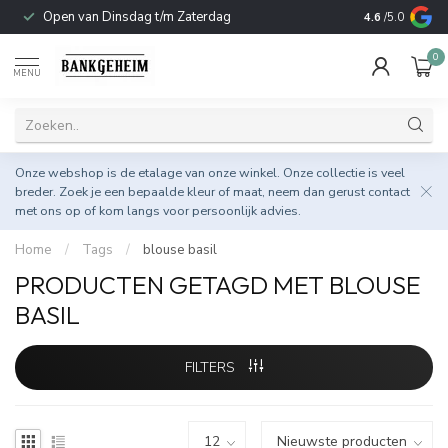
Open van Dinsdag t/m Zaterdag
Duurzame & 
4.6
/5.0
0
MENU
Onze webshop is de etalage van onze winkel. Onze collectie is veel
breder. Zoek je een bepaalde kleur of maat, neem dan gerust
contact
met ons op
of kom langs voor persoonlijk advies.
Home
/
Tags
/
blouse basil
PRODUCTEN GETAGD MET BLOUSE
BASIL
FILTERS