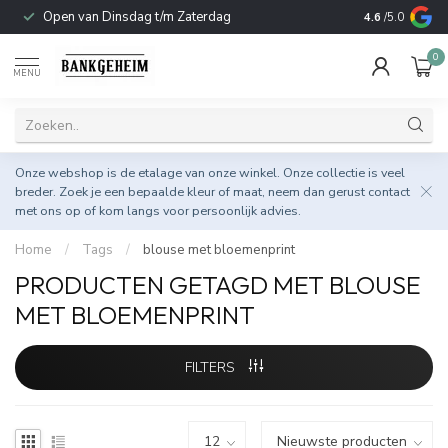
Open van Dinsdag t/m Zaterdag
Duurzame & 
4.6
/5.0
0
MENU
Onze webshop is de etalage van onze winkel. Onze collectie is veel
breder. Zoek je een bepaalde kleur of maat, neem dan gerust
contact
met ons op
of kom langs voor persoonlijk advies.
Home
/
Tags
/
blouse met bloemenprint
PRODUCTEN GETAGD MET BLOUSE
MET BLOEMENPRINT
FILTERS