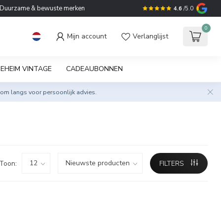
Duurzame & bewuste merken
4.6
/5.0
0
Mijn account
Verlanglijst
EHEIM VINTAGE
CADEAUBONNEN
om langs voor persoonlijk advies.
Toon:
FILTERS