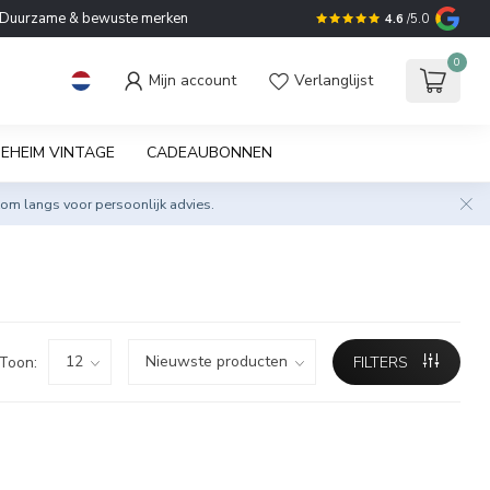
Duurzame & bewuste merken
4.6
/5.0
0
Mijn account
Verlanglijst
EHEIM VINTAGE
CADEAUBONNEN
om langs voor persoonlijk advies.
Toon:
FILTERS