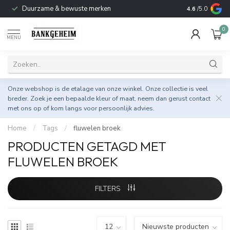
Duurzame & bewuste merken
4.6
/5.0
0
MENU
Onze webshop is de etalage van onze winkel. Onze collectie is veel
breder. Zoek je een bepaalde kleur of maat, neem dan gerust
contact
met ons op
of kom langs voor persoonlijk advies.
Home
/
Tags
/
fluwelen broek
PRODUCTEN GETAGD MET
FLUWELEN BROEK
FILTERS