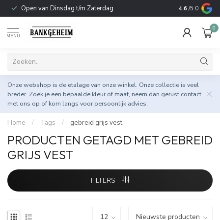
Open van Dinsdag t/m Zaterdag
Duurzame & 
4.6
/5.0
0
MENU
Onze webshop is de etalage van onze winkel. Onze collectie is veel
breder. Zoek je een bepaalde kleur of maat, neem dan gerust
contact
met ons op
of kom langs voor persoonlijk advies.
Home
/
Tags
/
gebreid grijs vest
PRODUCTEN GETAGD MET GEBREID
GRIJS VEST
FILTERS