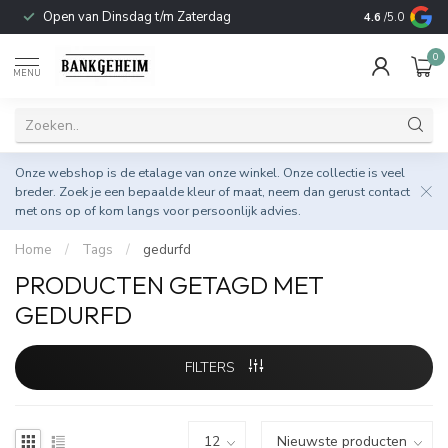
Open van Dinsdag t/m Zaterdag
Duurzame & 
4.6
/5.0
0
MENU
Onze webshop is de etalage van onze winkel. Onze collectie is veel
breder. Zoek je een bepaalde kleur of maat, neem dan gerust
contact
met ons op
of kom langs voor persoonlijk advies.
Home
/
Tags
/
gedurfd
PRODUCTEN GETAGD MET
GEDURFD
FILTERS