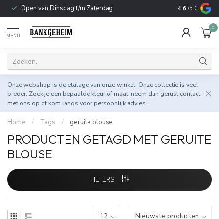
Open van Dinsdag t/m Zaterdag
Duurzame & 
4.6
/5.0
0
MENU
Onze webshop is de etalage van onze winkel. Onze collectie is veel
breder. Zoek je een bepaalde kleur of maat, neem dan gerust
contact
met ons op
of kom langs voor persoonlijk advies.
Home
/
Tags
/
geruite blouse
PRODUCTEN GETAGD MET GERUITE
BLOUSE
FILTERS