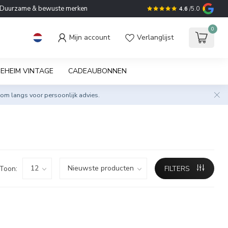
Duurzame & bewuste merken
4.6
/5.0
0
Mijn account
Verlanglijst
EHEIM VINTAGE
CADEAUBONNEN
om langs voor persoonlijk advies.
Toon:
FILTERS