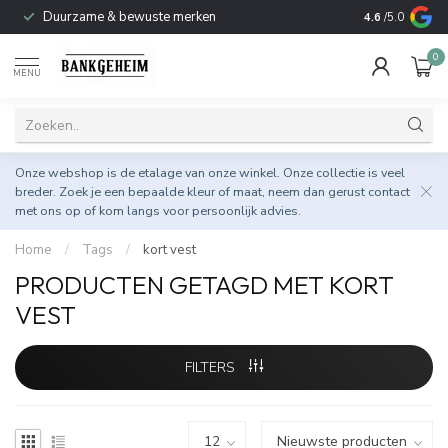
Duurzame & bewuste merken
4.6
/5.0
0
MENU
Onze webshop is de etalage van onze winkel. Onze collectie is veel
breder. Zoek je een bepaalde kleur of maat, neem dan gerust
contact
met ons op
of kom langs voor persoonlijk advies.
Home
/
Tags
/
kort vest
PRODUCTEN GETAGD MET KORT
VEST
FILTERS