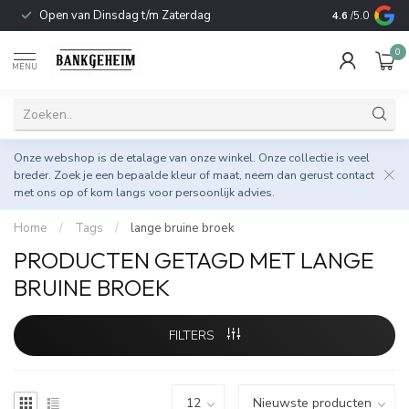
Open van Dinsdag t/m Zaterdag
Duurzame & 
4.6
/5.0
0
MENU
Onze webshop is de etalage van onze winkel. Onze collectie is veel
breder. Zoek je een bepaalde kleur of maat, neem dan gerust
contact
met ons op
of kom langs voor persoonlijk advies.
Home
/
Tags
/
lange bruine broek
PRODUCTEN GETAGD MET LANGE
BRUINE BROEK
FILTERS