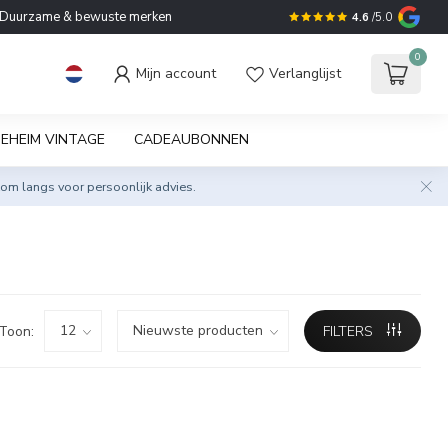
Duurzame & bewuste merken
4.6
/5.0
0
Mijn account
Verlanglijst
EHEIM VINTAGE
CADEAUBONNEN
om langs voor persoonlijk advies.
Toon:
FILTERS