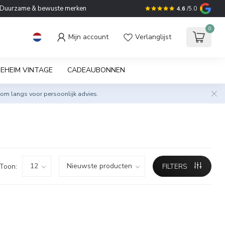
Duurzame & bewuste merken
4.6
/5.0
0
Mijn account
Verlanglijst
EHEIM VINTAGE
CADEAUBONNEN
om langs voor persoonlijk advies.
Toon:
FILTERS