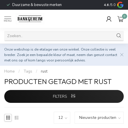
Duurzame & bewuste merken
4.6
/5.0
0
MENU
Onze webshop is de etalage van onze winkel. Onze collectie is veel
breder. Zoek je een bepaalde kleur of maat, neem dan gerust
contact
met ons op
of kom langs voor persoonlijk advies.
Home
/
Tags
/
rust
PRODUCTEN GETAGD MET RUST
FILTERS