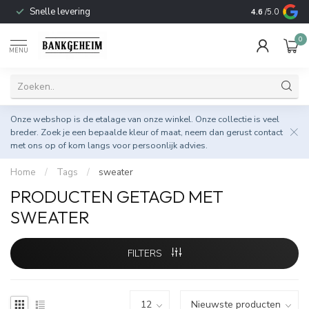
Snelle levering
Open van Din
4.6
/5.0
0
MENU
Onze webshop is de etalage van onze winkel. Onze collectie is veel
breder. Zoek je een bepaalde kleur of maat, neem dan gerust
contact
met ons op
of kom langs voor persoonlijk advies.
Home
/
Tags
/
sweater
PRODUCTEN GETAGD MET
SWEATER
FILTERS