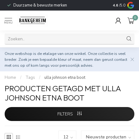
Duurzame & bewuste merken
4.6
/5.0
0
MENU
Onze webshop is de etalage van onze winkel. Onze collectie is veel
breder. Zoek je een bepaalde kleur of maat, neem dan gerust
contact
met ons op
of kom langs voor persoonlijk advies.
Home
/
Tags
/
ulla johnson etna boot
PRODUCTEN GETAGD MET ULLA
JOHNSON ETNA BOOT
FILTERS